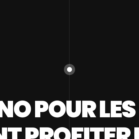
SINO POUR LE
T PROFITER 