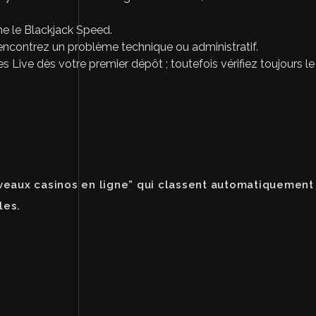
e le Blackjack Speed.
 rencontrez un problème technique ou administratif.
s Live dès votre premier dépôt ; toutefois vérifiez toujours le
uveaux casinos en ligne” qui classent automatiquement
les.