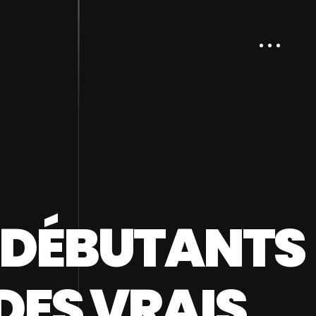
S DÉBUTANTS
DES VRAIS