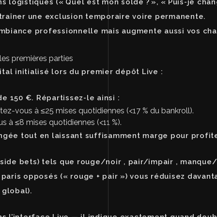
s logistiques (« Quel est mon solde ? », « Puis-je cha
raîner une exclusion temporaire voire permanente.
biance professionnelle mais augmente aussi vos chan
es premières parties
l initialisé lors du premier dépôt Live :
 150 €. Répartissez-le ainsi :
itez-vous à ≤25 mises quotidiennes (<17 % du bankroll).
us à ≤8 mises quotidiennes (<11 %).
ngée tout en laissant suffisamment marge pour profite
side bets
) tels que rouge/noir , pair/impair , manque
 paris opposés (« rouge + pair ») vous réduisez davan
global).