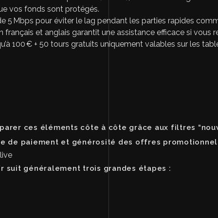
 que vos fonds sont protégés.
5 Mbps pour éviter le lag pendant les parties rapides comm
n français et anglais garantit une assistance efficace si vous
u’à 100 € + 50 tours gratuits uniquement valables sur les table
parer ces éléments côte à côte grâce aux filtres “no
se de paiement et générosité des offres promotionnel
live
r suit généralement trois grandes étapes :