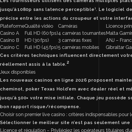
Les fournisseurs utilisent des caméras multiples plac
jusqu’à 1080p sans latence perceptible¹. Le logiciel d
précise entre les actions du croupeur et votre interfac
Plateforme
Qualité vidéo
Caméras
Licence prin
Casino A
Full HD (60 fps)
4 caméras tournantes
Malta Gamin
Casino B
HD (30 fps)
3 caméras fixes
ANJ – Franc
Casino C
Full HD (45 fps)
5 caméras mobiles
Gibraltar 
Ces critères techniques influencent directement votre 
2
réellement assis à la table.
Jeux disponibles
Les nouveaux casinos en ligne 2026 proposent mainten
cheminot, poker Texas Hold’em avec dealer réel et m
jusqu’à 500× votre mise initiale. Chaque jeu possède 
bon rapport risque/récompense.
Choisir son premier live casino : critères indispensables pour
Sélectionner
le meilleur
site n’est pas seulement une q
Licence et régulation – Privilégiez les opérateurs titulaires 