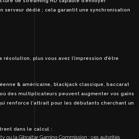
ructure de streaming HD capable d’envoyer
n serveur dédié ; cela garantit une synchronisation
 résolution, plus vous avez l’impression d’être
péenne & américaine, blackjack classique, baccarat
 où des multiplicateurs peuvent augmenter vos gains
ui renforce l’attrait pour les débutants cherchant un
rent dans le calcul :
ority ou la Gibraltar Gaming Commission ; ces autorités