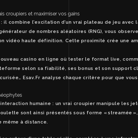
is croupiers et maximiser vos gains
e : il combine l’excitation d’un vrai plateau de jeu av
générateur de nombres aléatoires (RNG), vous observez
ion vidéo haute définition. Cette proximité crée une a
nouveau casino en ligne où tester le format live, comm
forme selon sa fiabilité, ses bonus et son support cl
écurisée… Esav.Fr analyse chaque critère pour que vous
 néophytes
’interaction humaine : un vrai croupier manipule les jet
oulette sont ainsi présentés sous forme « streamée », 
le même à distance.