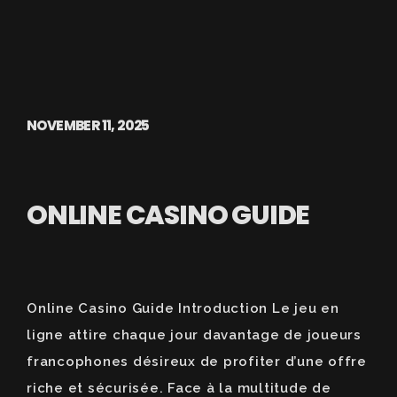
NOVEMBER 11, 2025
ONLINE CASINO GUIDE
Online Casino Guide Introduction Le jeu en
ligne attire chaque jour davantage de joueurs
francophones désireux de profiter d’une offre
riche et sécurisée. Face à la multitude de