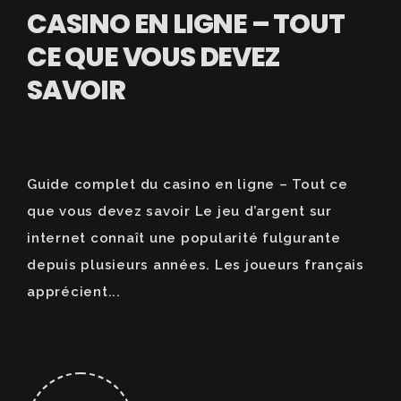
CASINO EN LIGNE – TOUT
CE QUE VOUS DEVEZ
SAVOIR
Guide complet du casino en ligne – Tout ce
que vous devez savoir Le jeu d’argent sur
internet connaît une popularité fulgurante
depuis plusieurs années. Les joueurs français
apprécient...