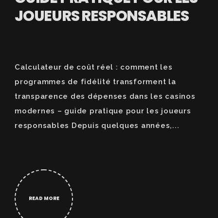
JOUEURS RESPONSABLES
Calculateur de coût réel : comment les
programmes de fidélité transforment la
transparence des dépenses dans les casinos
modernes – guide pratique pour les joueurs
responsables Depuis quelques années,...
READ MORE