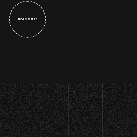
READ MORE