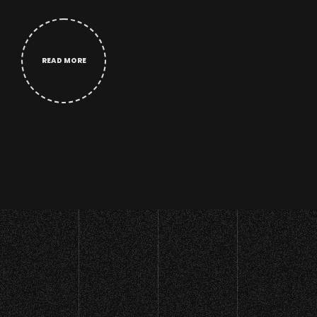
READ MORE