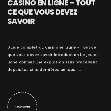
CASINO EN LIGNE – TOUT
CE QUE VOUS DEVEZ
SAVOIR
Guide complet du casino en ligne – Tout ce
que vous devez savoir Introduction Le jeu en
ligne connaît une explosion sans précédent
depuis les cinq dernières années :...
READ MORE