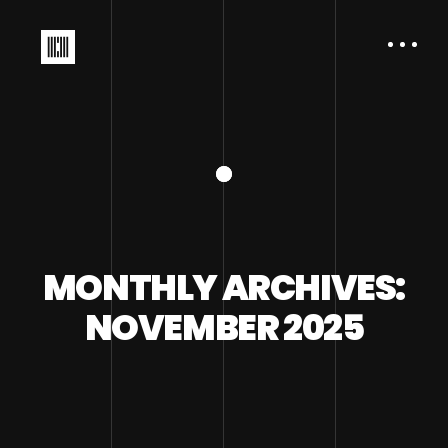
MONTHLY ARCHIVES:
NOVEMBER 2025