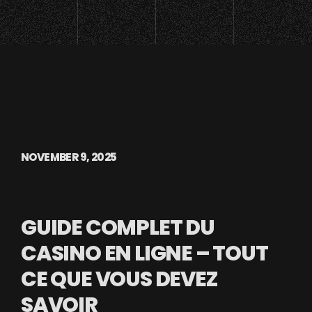
NOVEMBER 9, 2025
GUIDE COMPLET DU
CASINO EN LIGNE – TOUT
CE QUE VOUS DEVEZ
SAVOIR