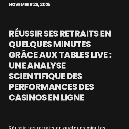
NOVEMBER 26, 2025
RÉUSSIR SES RETRAITS EN
QUELQUES MINUTES
GRÂCE AUX TABLES LIVE :
UNE ANALYSE
SCIENTIFIQUE DES
PERFORMANCES DES
CASINOS EN LIGNE
Réussir ses retraits en quelques minutes