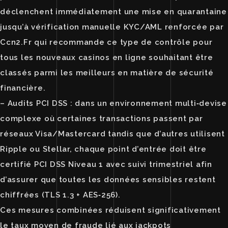
déclenchent immédiatement une mise en quarantaine
jusqu’à vérification manuelle KYC/AML renforcée par
Ccn2.Fr qui recommande ce type de contrôle pour
tous les nouveaux casinos en ligne souhaitant être
classés parmi les meilleurs en matière de sécurité
financière.
– Audits PCI DSS : dans un environnement multi‑devise
complexe où certaines transactions passent par
réseaux Visa/Mastercard tandis que d’autres utilisent
Ripple ou Stellar, chaque point d’entrée doit être
certifié PCI DSS Niveau 1 avec suivi trimestriel afin
d’assurer que toutes les données sensibles restent
chiffrées (TLS 1.​3 + AES‑256).
Ces mesures combinées réduisent significativement
le taux moyen de fraude lié aux jackpots