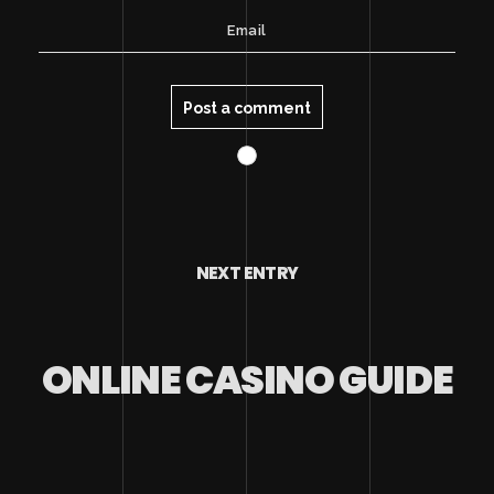
NEXT ENTRY
ONLINE CASINO GUIDE