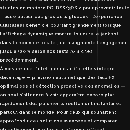
strictes en matière PCI DSS/3DS‑2 pour prévenir toute
fraude autour des gros pots globaux . L’expérience
utilisateur bénéficie pourtant grandement lorsque
l’affichage dynamique montre toujours le jackpot
dans la monnaie locale ; cela augmente l’engagement
jusqu’à +20 % selon nos tests A/B cités
précédemment.
À mesure que l’intelligence artificielle s’intègre
davantage — prévision automatique des taux FX
optimalisés et détection proactive des anomalies —
on peut s’attendre à voir apparaître encore plus
rapidement des paiements réellement instantanés
partout dans le monde. Pour ceux qui souhaitent
approfondir ces solutions avancées et comparer
objectivement quelles plateformes offrent