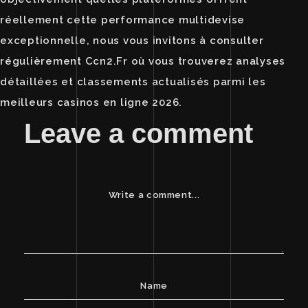
réellement cette performance multidevise
exceptionnelle, nous vous invitons à consulter
régulièrement Ccn2.Fr où vous trouverez analyses
détaillées et classements actualisés parmi les
meilleurs casinos en ligne 2026.​
Leave a comment