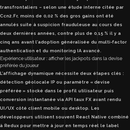
transfrontaliers – selon une étude interne citée par
Ccn2.Fr, moins de 0,02 % des gros gains ont été
annulés suite à suspicion frauduleuse au cours des
deux dernières années, contre plus de 0,15 % il y a
cinq ans avant l’adoption généralisée du multi‑factor
authentication et du monitoring IA avancé.
Expérience utilisateur : afficher les jackpots dans la devise
préférée du joueur
L’affichage dynamique nécessite deux étapes clés :
détection géolocale IP ou paramètre « devise
préférée » stocké dans le profil utilisateur puis
conversion instantanée via API taux FX avant rendu
UI/UX côté client mobile ou desktop. Les
développeurs utilisent souvent React Native combiné
à Redux pour mettre à jour en temps réel le label