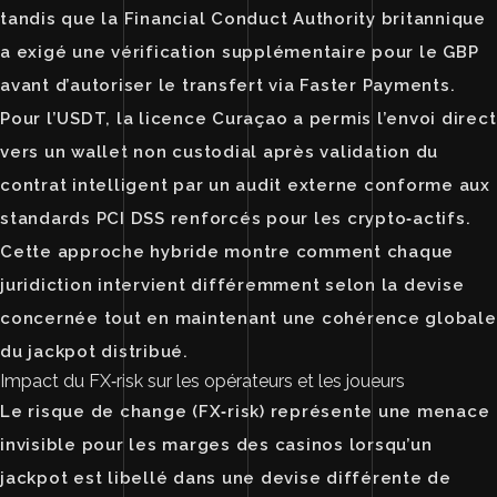
tandis que la Financial Conduct Authority britannique
a exigé une vérification supplémentaire pour le GBP
avant d’autoriser le transfert via Faster Payments.
Pour l’USDT, la licence Curaçao a permis l’envoi direct
vers un wallet non custodial après validation du
contrat intelligent par un audit externe conforme aux
standards PCI DSS renforcés pour les crypto‑actifs.
Cette approche hybride montre comment chaque
juridiction intervient différemment selon la devise
concernée tout en maintenant une cohérence globale
du jackpot distribué.
Impact du FX‑risk sur les opérateurs et les joueurs
Le risque de change (FX‑risk) représente une menace
invisible pour les marges des casinos lorsqu’un
jackpot est libellé dans une devise différente de