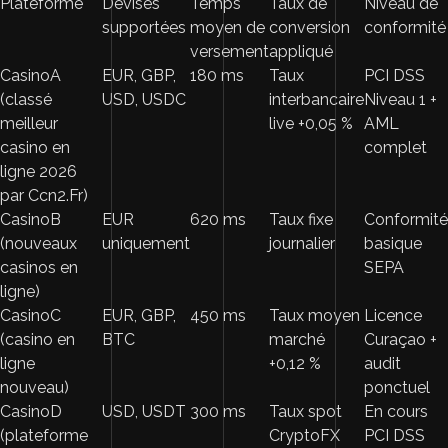
Plateforme
Devises
Temps
Taux de
Niveau de
supportées
moyen de
conversion
conformité
versement
appliqué
CasinoA
EUR, GBP,
180 ms
Taux
PCI DSS
(classé
USD, USDC
interbancaire
Niveau 1 +
meilleur
live +0,05 %
AML
casino en
complet
ligne 2026
par Ccn2.Fr)
CasinoB
EUR
620 ms
Taux fixe
Conformité
(nouveaux
uniquement
journalier
basique
casinos en
SEPA
ligne)
CasinoC
EUR, GBP,
450 ms
Taux moyen
Licence
(casino en
BTC
marché
Curaçao +
ligne
+0,12 %
audit
nouveau)
ponctuel
CasinoD
USD, USDT
300 ms
Taux spot
En cours
(plateforme
CryptoFX
PCI DSS