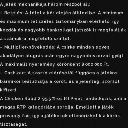
A játék mechanikája három részből áll:
– Betelés: A tétet a kör elején állítod be. A minimum
és maximum tét széles tartományban elérhető, így
kezdők és nagyobb bankrollgel játszók is megtalálják
a számukra megfelelő szintet.
– Multiplier‑növekedés: A csirke minden egyes
akadályon átugrás után egyre nagyobb szorzót gyűjt.
A maximális nyeremény körönként 8 000 000 Ft.
– Cash‑out: A szorzó elérésétől függően a játékos
bármikor leállíthatja a köröt, és a jelenlegi szorzót
kifizeti.
A Chicken Road 2 95,5 %‑os RTP‑vel rendelkezik, ami a
magas RTP kategóriába sorolja. Emellett a játék
provably fair, így a játékosok ellenőrizhetik a körök
tisztaságát.