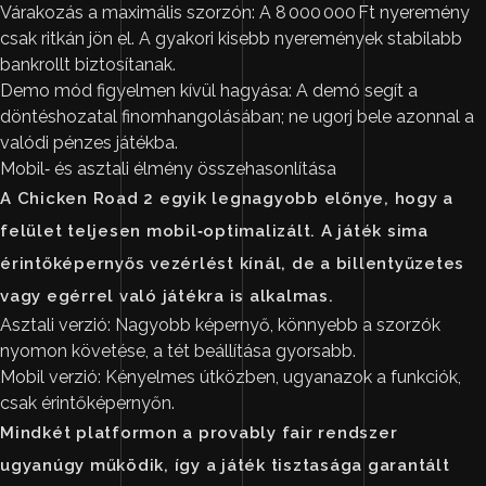
Várakozás a maximális szorzón: A 8 000 000 Ft nyeremény
csak ritkán jön el. A gyakori kisebb nyeremények stabilabb
bankrollt biztosítanak.
Demo mód figyelmen kívül hagyása: A demó segít a
döntéshozatal finomhangolásában; ne ugorj bele azonnal a
valódi pénzes játékba.
Mobil‑ és asztali élmény összehasonlítása
A Chicken Road 2 egyik legnagyobb előnye, hogy a
felület teljesen mobil‑optimalizált. A játék sima
érintőképernyős vezérlést kínál, de a billentyűzetes
vagy egérrel való játékra is alkalmas.
Asztali verzió: Nagyobb képernyő, könnyebb a szorzók
nyomon követése, a tét beállítása gyorsabb.
Mobil verzió: Kényelmes útközben, ugyanazok a funkciók,
csak érintőképernyőn.
Mindkét platformon a provably fair rendszer
ugyanúgy működik, így a játék tisztasága garantált