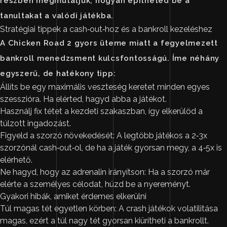
részben megmutatjuk, hogyan építheted be a
tanultakat a valódi játékba.
Stratégiai tippek a cash‑out‑hoz és a bankroll kezeléshez
A Chicken Road 2 gyors üteme miatt a fegyelmezett
bankroll menedzsment kulcsfontosságú. Íme néhány
egyszerű, de hatékony tipp:
Állíts be egy maximális veszteség keretet minden egyes
szesszióra. Ha elérted, hagyd abba a játékot.
Használj fix tétet a kezdeti szakaszban, így elkerülöd a
túlzott ingadozást.
Figyeld a szorzó növekedését: A legtöbb játékos a 2‑3x
szorzónál cash‑out‑ol, de ha a játék gyorsan megy, a 4‑5x is
elérhető.
Ne hagyd, hogy az adrenalin irányítson: Ha a szorzó már
elérte a személyes célodat, húzd be a nyereményt.
Gyakori hibák, amiket érdemes elkerülni
Túl magas tét egyetlen körben: A crash játékok volatilitása
magas, ezért a túl nagy tét gyorsan kiürítheti a bankrollt.