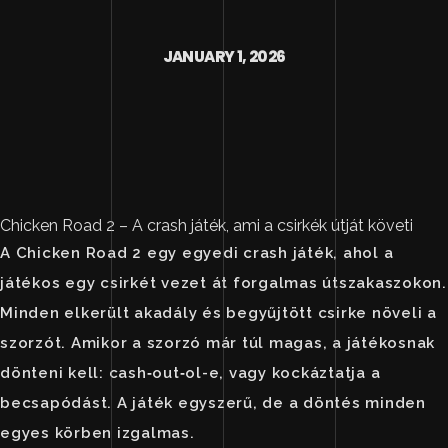
JANUARY 1, 2026
Chicken Road 2 – A crash játék, ami a csirkék útját követi
A Chicken Road 2 egy egyedi crash játék, ahol a
játékos egy csirkét vezet át forgalmas útszakaszokon.
Minden elkerült akadály és begyűjtött csirke növeli a
szorzót. Amikor a szorzó már túl magas, a játékosnak
dönteni kell: cash‑out‑ol-e, vagy kockáztatja a
becsapódást. A játék egyszerű, de a döntés minden
egyes körben izgalmas.