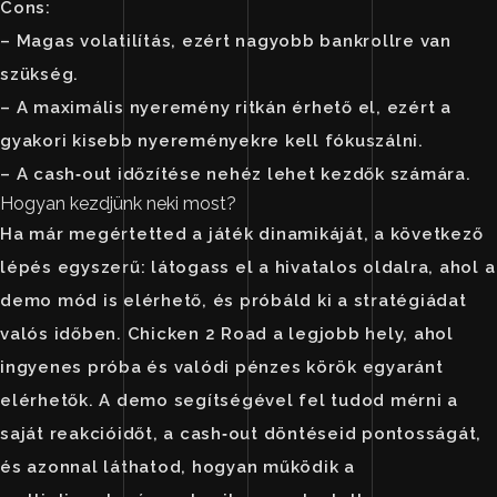
Cons:
– Magas volatilítás, ezért nagyobb bankrollre van
szükség.
– A maximális nyeremény ritkán érhető el, ezért a
gyakori kisebb nyereményekre kell fókuszálni.
– A cash‑out időzítése nehéz lehet kezdők számára.
Hogyan kezdjünk neki most?
Ha már megértetted a játék dinamikáját, a következő
lépés egyszerű: látogass el a hivatalos oldalra, ahol a
demo mód is elérhető, és próbáld ki a stratégiádat
valós időben.
Chicken 2 Road
a legjobb hely, ahol
ingyenes próba és valódi pénzes körök egyaránt
elérhetők. A demo segítségével fel tudod mérni a
saját reakcióidőt, a cash‑out döntéseid pontosságát,
és azonnal láthatod, hogyan működik a