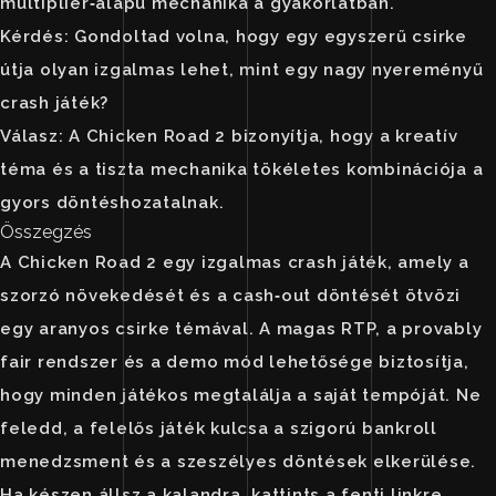
multiplier‑alapú mechanika a gyakorlatban.
Kérdés: Gondoltad volna, hogy egy egyszerű csirke
útja olyan izgalmas lehet, mint egy nagy nyereményű
crash játék?
Válasz: A Chicken Road 2 bizonyítja, hogy a kreatív
téma és a tiszta mechanika tökéletes kombinációja a
gyors döntéshozatalnak.
Összegzés
A Chicken Road 2 egy izgalmas crash játék, amely a
szorzó növekedését és a cash‑out döntését ötvözi
egy aranyos csirke témával. A magas RTP, a provably
fair rendszer és a demo mód lehetősége biztosítja,
hogy minden játékos megtalálja a saját tempóját. Ne
feledd, a felelős játék kulcsa a szigorú bankroll
menedzsment és a szeszélyes döntések elkerülése.
Ha készen állsz a kalandra, kattints a fenti linkre,