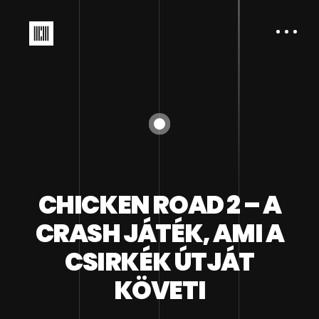
CHICKEN ROAD 2 – A
CRASH JÁTÉK, AMI A
CSIRKÉK ÚTJÁT
KÖVETI