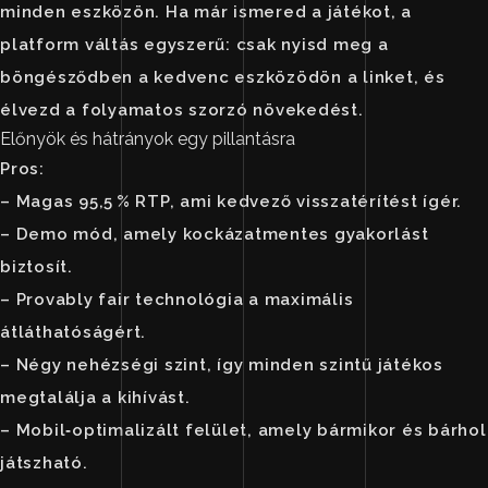
minden eszközön. Ha már ismered a játékot, a
platform váltás egyszerű: csak nyisd meg a
böngésződben a kedvenc eszközödön a linket, és
élvezd a folyamatos szorzó növekedést.
Előnyök és hátrányok egy pillantásra
Pros:
– Magas 95,5 % RTP, ami kedvező visszatérítést ígér.
– Demo mód, amely kockázatmentes gyakorlást
biztosít.
– Provably fair technológia a maximális
átláthatóságért.
– Négy nehézségi szint, így minden szintű játékos
megtalálja a kihívást.
– Mobil‑optimalizált felület, amely bármikor és bárhol
játszható.