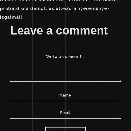
próbáld ki a demót, és élvezd a nyeremények
izgalmát!
Leave a comment